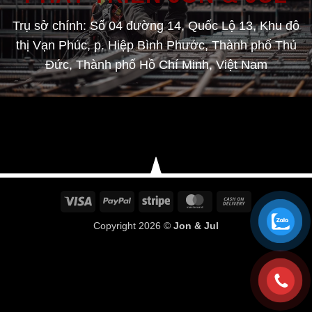
Trụ sở chính: Số 04 đường 14, Quốc Lộ 13, Khu đô
thị Vạn Phúc, p. Hiệp Bình Phước, Thành phố Thủ
Đức, Thành phố Hồ Chí Minh, Việt Nam
Visa
PayPal
Stripe
MasterCard
Cash
On
Copyright 2026 ©
Jon & Jul
Delivery