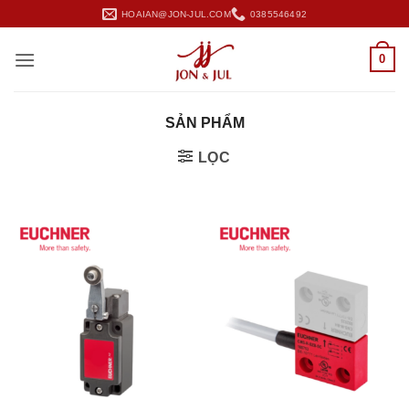
Bỏ
HOAIAN@JON-JUL.COM
0385546492
qua
nội
0
dung
SẢN PHẨM
LỌC