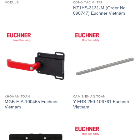
MODULE
CÔNG TẮC VỊ TRÍ
NZ1HS-3131-M (Order No.
090747) Euchner Vietnam
KHÓA AN TOÀN
CẢM BIẾN AN TOÀN
MGB-E-A-100465 Euchner
Y-ERS-250-106761 Euchner
Vietnam
Vietnam