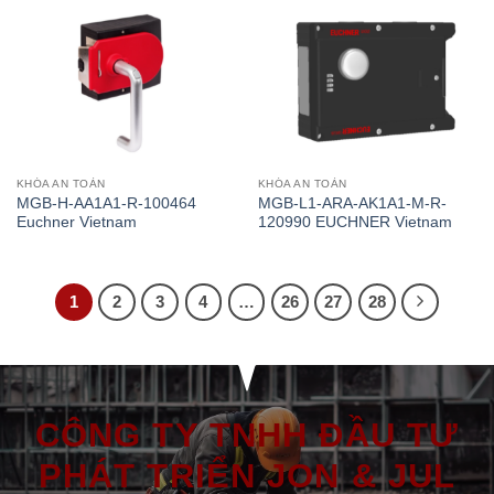
KHÓA AN TOÀN
KHÓA AN TOÀN
MGB-H-AA1A1-R-100464
MGB-L1-ARA-AK1A1-M-R-
Euchner Vietnam
120990 EUCHNER Vietnam
1
2
3
4
…
26
27
28
CÔNG TY TNHH ĐẦU TƯ
PHÁT TRIỂN JON & JUL