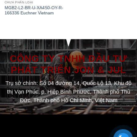
CHƯA PHÂN LOẠI
MGB2-L2-BR-U-XA4S0-OY-R-
166336 Euchner Vietnam
CÔNG TY TNHH ĐẦU TƯ
PHÁT TRIỂN JON & JUL
Trụ sở chính: Số 04 đường 14, Quốc Lộ 13, Khu đô
thị Vạn Phúc, p. Hiệp Bình Phước, Thành phố Thủ
Đức, Thành phố Hồ Chí Minh, Việt Nam