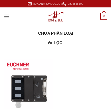
Bỏ
HOAIAN@JON-JUL.COM
0385546492
qua
nội
0
dung
CHƯA PHÂN LOẠI
LỌC