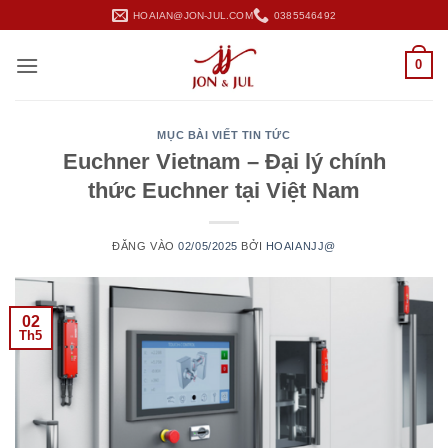
Bỏ
HOAIAN@JON-JUL.COM
0385546492
qua
nội
0
dung
MỤC BÀI VIẾT TIN TỨC
Euchner Vietnam – Đại lý chính
thức Euchner tại Việt Nam
ĐĂNG VÀO
02/05/2025
BỞI
HOAIANJJ@
02
Th5