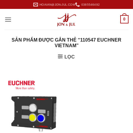
Bỏ
HOAIAN@JON-JUL.COM
0385546492
qua
nội
0
dung
SẢN PHẨM ĐƯỢC GẮN THẺ “110547 EUCHNER
VIETNAM”
LỌC