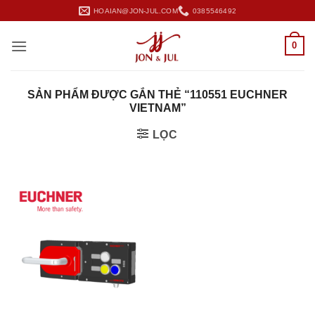
Bỏ
HOAIAN@JON-JUL.COM
0385546492
qua
nội
0
dung
SẢN PHẨM ĐƯỢC GẮN THẺ “110551 EUCHNER
VIETNAM”
LỌC