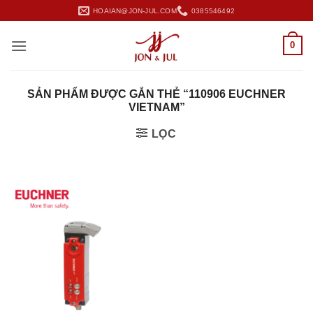
Bỏ
HOAIAN@JON-JUL.COM
0385546492
qua
nội
0
dung
SẢN PHẨM ĐƯỢC GẮN THẺ “110906 EUCHNER
VIETNAM”
LỌC