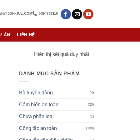
NH@JON-JUL.COM
0394737110
Ự ÁN
LIÊN HỆ
Hiển thị kết quả duy nhất
DANH MỤC SẢN PHẨM
Bộ truyền động
(4)
Cảm biến an toàn
(20)
Chưa phân loại
(1)
Công tắc an toàn
(100)
(1)