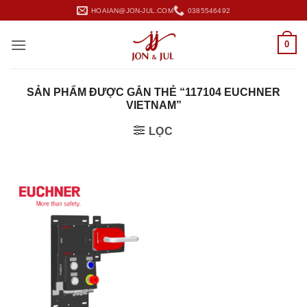
Bỏ
HOAIAN@JON-JUL.COM
0385546492
qua
nội
0
dung
SẢN PHẨM ĐƯỢC GẮN THẺ “117104 EUCHNER
VIETNAM”
LỌC