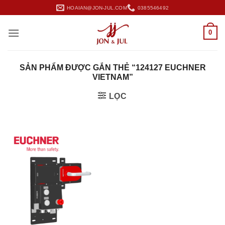
Bỏ
HOAIAN@JON-JUL.COM
0385546492
qua
nội
0
dung
SẢN PHẨM ĐƯỢC GẮN THẺ “124127 EUCHNER
VIETNAM”
LỌC