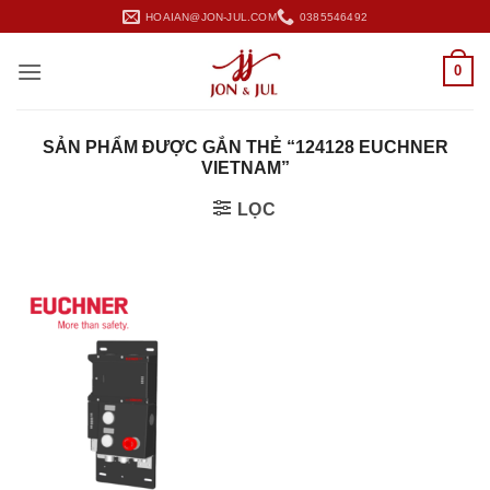
Bỏ
HOAIAN@JON-JUL.COM
0385546492
qua
nội
0
dung
SẢN PHẨM ĐƯỢC GẮN THẺ “124128 EUCHNER
VIETNAM”
LỌC