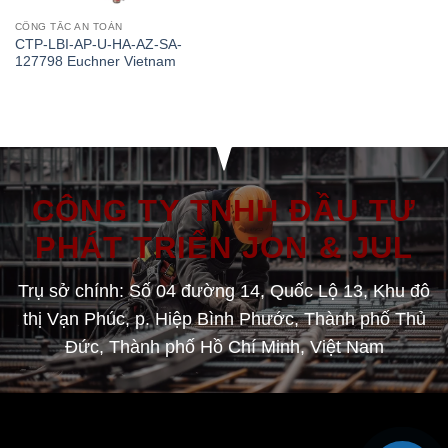
CÔNG TẮC AN TOÀN
CTP-LBI-AP-U-HA-AZ-SA-
127798 Euchner Vietnam
CÔNG TY TNHH ĐẦU TƯ
PHÁT TRIỂN JON & JUL
Trụ sở chính: Số 04 đường 14, Quốc Lộ 13, Khu đô
thị Vạn Phúc, p. Hiệp Bình Phước, Thành phố Thủ
Đức, Thành phố Hồ Chí Minh, Việt Nam