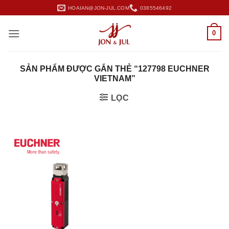
Bỏ
HOAIAN@JON-JUL.COM
0385546492
qua
nội
0
dung
SẢN PHẨM ĐƯỢC GẮN THẺ “127798 EUCHNER
VIETNAM”
LỌC