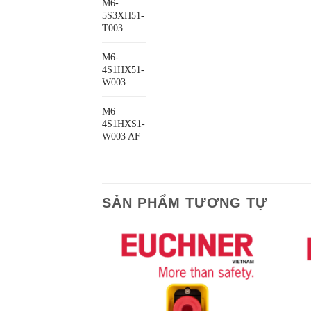
M6-
5S3XH51-
T003
M6-
4S1HX51-
W003
M6
4S1HXS1-
W003 AF
SẢN PHẨM TƯƠNG TỰ