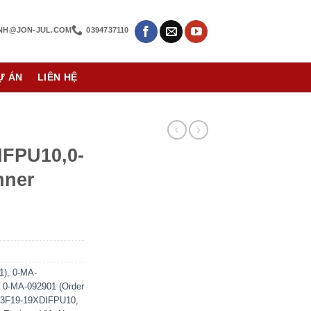
NH@JON-JUL.COM
0394737110
Ự ÁN
LIÊN HỆ
IFPU10,0-
hner
1)
,
0-MA-
,
0-MA-092901 (Order
3F19-19XDIFPU10
,