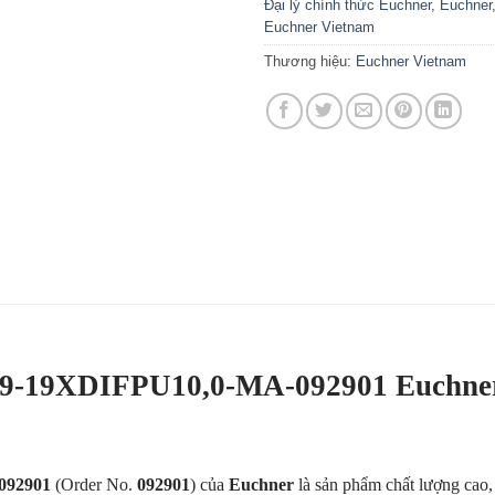
Đại lý chính thức Euchner
,
Euchner
Euchner Vietnam
Thương hiệu:
Euchner Vietnam
9-19XDIFPU10,0-MA-092901 Euchner
092901
(Order No.
092901
) của
Euchner
là sản phẩm chất lượng cao,