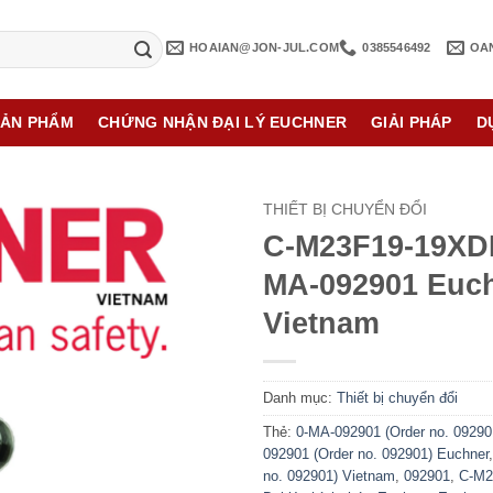
HOAIAN@JON-JUL.COM
0385546492
OA
SẢN PHẨM
CHỨNG NHẬN ĐẠI LÝ EUCHNER
GIẢI PHÁP
D
THIẾT BỊ CHUYỂN ĐỔI
C-M23F19-19XD
MA-092901 Euc
Vietnam
Danh mục:
Thiết bị chuyển đổi
Thẻ:
0-MA-092901 (Order no. 09290
092901 (Order no. 092901) Euchner
no. 092901) Vietnam
,
092901
,
C-M2