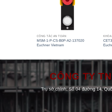
CÔNG TẮC AN TOÀN
KHÓA
MSM-1-P-CS-B0P-A2-137020
CET3
Euchner Vietnam
Euch
CÔNG TY TNH
Trụ sở chính: Số 04 đường 14, Quô