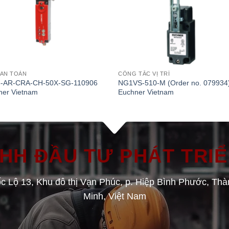
 AN TOÀN
CÔNG TẮC VỊ TRÍ
-AR-CRA-CH-50X-SG-110906
NG1VS-510-M (Order no. 079934
ner Vietnam
Euchner Vietnam
H ĐẦU TƯ PHÁT TRIÊ
́c Lộ 13, Khu đô thị Vạn Phúc, p. Hiệp Bình Phước, Thà
Minh, Việt Nam