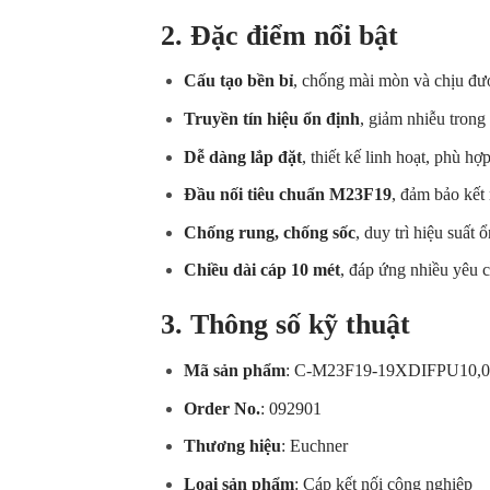
2. Đặc điểm nổi bật
Cấu tạo bền bỉ
, chống mài mòn và chịu đượ
Truyền tín hiệu ổn định
, giảm nhiễu trong
Dễ dàng lắp đặt
, thiết kế linh hoạt, phù hợ
Đầu nối tiêu chuẩn M23F19
, đảm bảo kết 
Chống rung, chống sốc
, duy trì hiệu suất 
Chiều dài cáp 10 mét
, đáp ứng nhiều yêu c
3. Thông số kỹ thuật
Mã sản phẩm
: C-M23F19-19XDIFPU10,
Order No.
: 092901
Thương hiệu
: Euchner
Loại sản phẩm
: Cáp kết nối công nghiệp