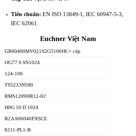
Tiêu chuẩn:
EN ISO 13849-1, IEC 60947-5-3,
IEC 62061
Euchner Việt Nam
GBS0400MV021S2G5100HC+ cáp
OG77 S SN1024
124-100
TS5233N590
RMS1209HR12-02
H0G 10 D 1024
R2AA06040FXSCE
8211-PL1-B