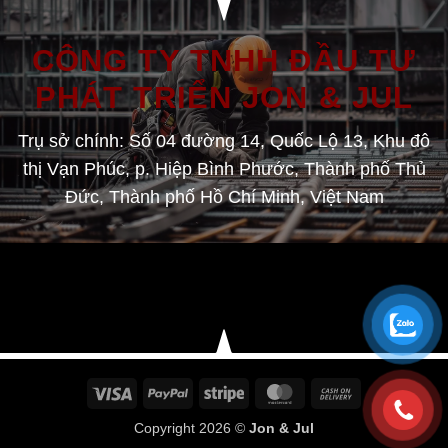
CÔNG TY TNHH ĐẦU TƯ
PHÁT TRIỂN JON & JUL
Trụ sở chính: Số 04 đường 14, Quốc Lộ 13, Khu đô
thị Vạn Phúc, p. Hiệp Bình Phước, Thành phố Thủ
Đức, Thành phố Hồ Chí Minh, Việt Nam
Visa
PayPal
Stripe
MasterCard
Cash
On
Copyright 2026 ©
Jon & Jul
Delivery