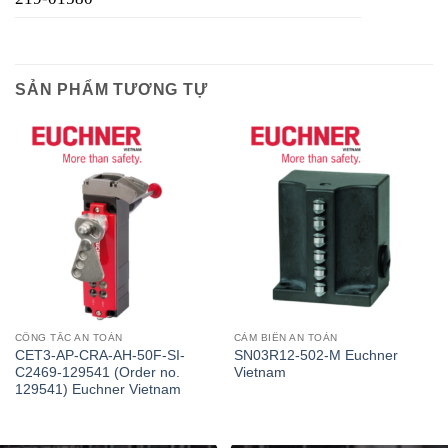
SẢN PHẨM TƯƠNG TỰ
CÔNG TẮC AN TOÀN
CẢM BIẾN AN TOÀN
CET3-AP-CRA-AH-50F-SI-
SN03R12-502-M Euchner
C2469-129541 (Order no.
Vietnam
129541) Euchner Vietnam