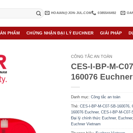
HOAIAN@JON-JUL.COM
0385546492
OA
SẢN PHẨM
CHỨNG NHẬN ĐẠI LÝ EUCHNER
GIẢI PHÁP
D
CÔNG TẮC AN TOÀN
CES-I-BP-M-C07
160076 Euchner
Danh mục:
Công tắc an toàn
Thẻ:
CES-I-BP-M-C07-SB-160076
,
160076 Euchner
,
CES-I-BP-M-C07-
Đại lý chính thức Euchner
,
Euchner
Euchner Vietnam