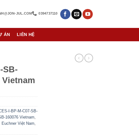
NH@JON-JUL.COM
0394737110
Ự ÁN
LIÊN HỆ
-SB-
 Vietnam
CES-I-BP-M-C07-SB-
SB-160076 Vietnam
,
,
Euchner Việt Nam
,