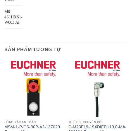
M6
4S1HXS1-
W003 AF
SẢN PHẨM TƯƠNG TỰ
CÔNG TẮC AN TOÀN
THIẾT BỊ CHUYỂN ĐỔI
MSM-1-P-CS-B0P-A2-137020
C-M23F19-19XDIFPU10,0-MA-